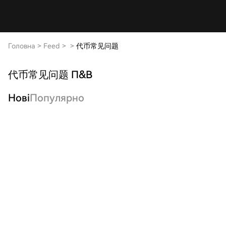
Головна
>
Feed
>
>
代币常见问题
代币常见问题 П&В
Нові
Популярно