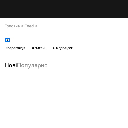
Головна
>
Feed
>
0 переглядів
0 питань
0 відповідей
Нові
Популярно