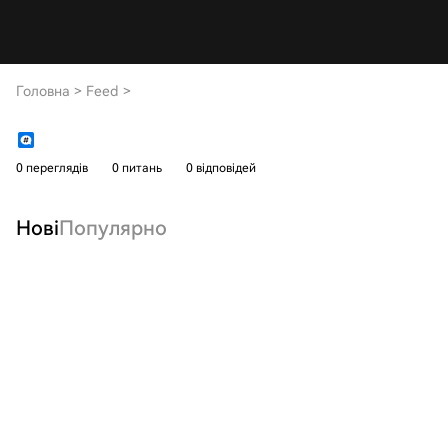
Головна
>
Feed
>
0 переглядів
0 питань
0 відповідей
Нові
Популярно