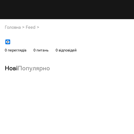
Головна
>
Feed
>
0 переглядів
0 питань
0 відповідей
Нові
Популярно