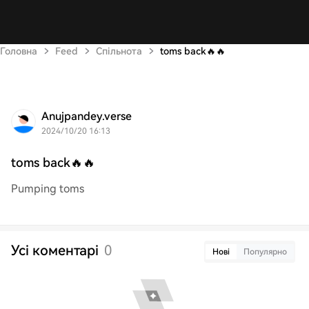
Головна
Feed
Спільнота
toms back🔥🔥
Anujpandey.verse
2024/10/20 16:13
toms back🔥🔥
Pumping toms
Усі коментарі
0
Нові
Популярно