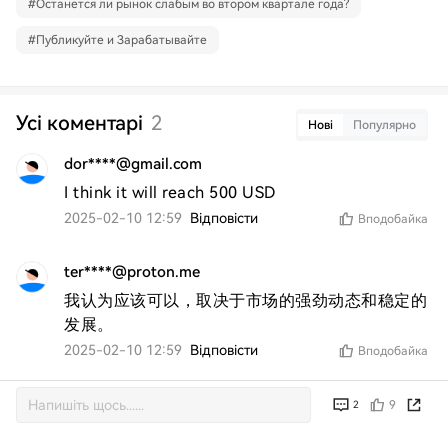
#
Останется ли рынок слабым во втором квартале года?
#
Публикуйте и Зарабатывайте
Усі коментарі
2
Нові
Популярно
dor****@gmail.com
I think it will reach 500 USD
2025-02-10 12:59
Відповісти
Вподобайка
ter****@proton.me
我认为应该可以，取决于市场的强劲动态和稳定的
发展。
2025-02-10 12:59
Відповісти
Вподобайка
9
2