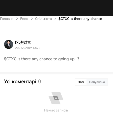
Головна
Feed
Спільнота
$CTXC Is there any chance
区块财富
2025/02/09 13:22
$CTXC Is there any chance to going up...?
Усі коментарі
0
Нові
Популярно
Немає записів