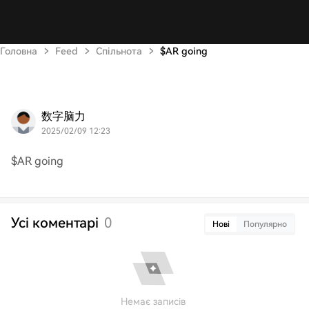
Головна
Feed
Спільнота
$AR going
数字脑力
2025/02/09 12:23
$AR going
Усі коментарі
0
Нові
Популярно
Немає записів