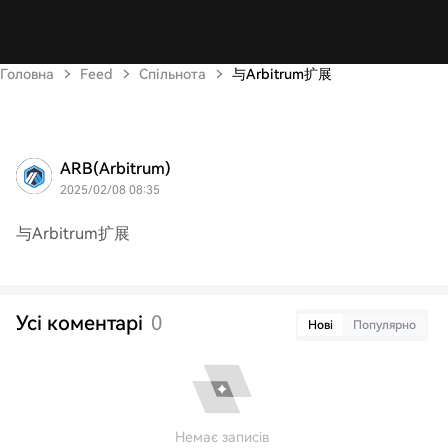
Головна
Feed
Спільнота
与Arbitrum扩展
ARB(Arbitrum)
2025/02/08 08:35
与Arbitrum扩展
Усі коментарі
0
Нові
Популярно
Немає записів