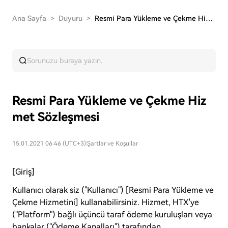
Ana Sayfa
>
Duyuru
>
Resmi Para Yükleme ve Çekme Hizmet Sözleşmesi
Resmi Para Yükleme ve Çekme Hiz
met Sözleşmesi
15.01.2021 06:46 (UTC+3)
|
Şartlar ve Koşullar
[Giriş]
Kullanıcı olarak siz ("Kullanıcı") [Resmi Para Yükleme ve
Çekme Hizmetini] kullanabilirsiniz. Hizmet, HTX'ye
("Platform") bağlı üçüncü taraf ödeme kuruluşları veya
bankalar ("Ödeme Kanalları") tarafından