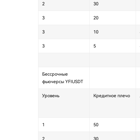
2
30
3
20
3
10
3
5
Бессрочные
фьючерсы
YFIUSDT
Уровень
Кредитное плечо
1
50
2
30