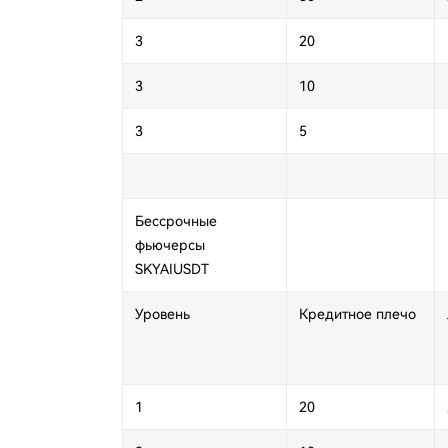
3
20
3
10
3
5
Бессрочные
фьючерсы
SKYAIUSDT
Уровень
Кредитное плечо
1
20