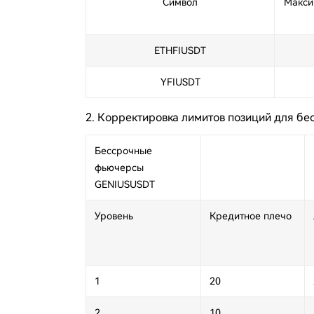
Символ
Макси
ETHFIUSDT
YFIUSDT
2.
Корректировка лимитов позиций для б
Бессрочные
фьючерсы
GENIUSUSDT
Уровень
Кредитное плечо
1
20
2
10