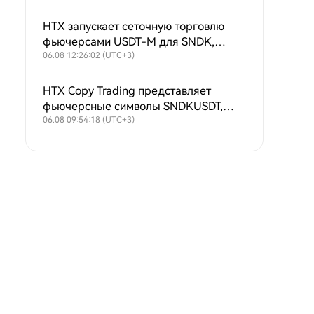
HTX запускает сеточную торговлю
фьючерсами USDT-M для SNDK,
SKHYNIX, SPCX, XAU, MU, SKHY, SOXL
06.08 12:26:02 (UTC+3)
и TSLAX
HTX Copy Trading представляет
фьючерсные символы SNDKUSDT,
SKHYNIXUSDT, SPCXUSDT, XAUUSDT,
06.08 09:54:18 (UTC+3)
MUUSDT, SKHYUSDT, SOXLUSDT и
TSLAXUSDT