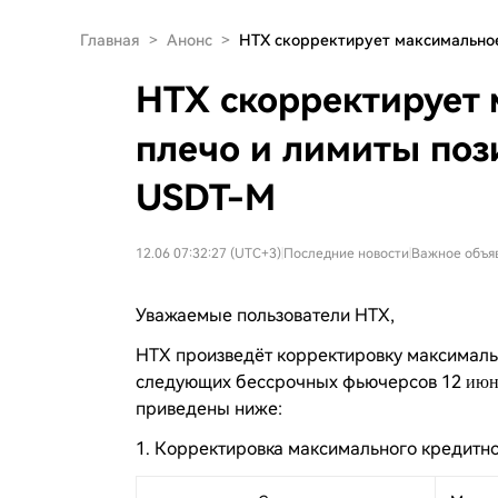
Главная
>
Анонс
>
HTX скорректирует максимально
HTX скорректирует 
плечо и лимиты по
USDT-M
12.06 07:32:27 (UTC+3)
|
Последние новости
|
Важное объя
Уважаемые пользователи HTX,
HTX произведёт корректировку максимальн
следующих бессрочных фьючерсов 12
июн
приведены ниже:
1. Корректировка максимального кредитн