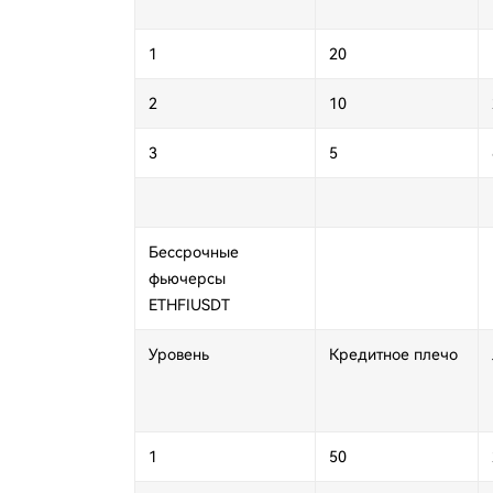
1
20
2
10
3
5
Бессрочные
фьючерсы
ETHFIUSDT
Уровень
Кредитное плечо
1
50