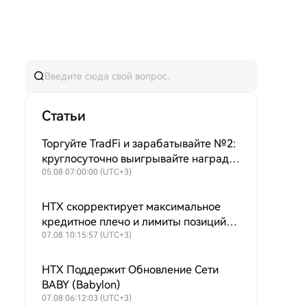
Статьи
Торгуйте TradFi и зарабатывайте №2:
круглосуточно выигрывайте награды
из 8000 USDT ежедневного призового
05.08 07:00:00 (UTC+3)
фонда + продолжающийся выкуп
$HTX для поддержания ценности!
HTX скорректирует максимальное
кредитное плечо и лимиты позиций
для фьючерсных пар USDT-M
07.08 10:15:57 (UTC+3)
HTX Поддержит Обновление Сети
BABY (Babylon)
07.08 06:12:03 (UTC+3)