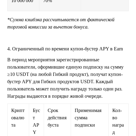
10 000 000
70%
*Сумма кэшбэка рассчитывается от фактической
торговой комиссии за вычетом бонуса.
4. Ограниченный по времени купон-бустер APY в Earn
В период мероприятия зарегистрированные
пользователи, оформившие единую подписку на сумму
≥10 USDT (на любой Гибкий продукт), получат купон-
бустер APY для Гибких продуктов USDT. Каждый
пользователь может получить награду только один раз.
Награды выдаются в порядке живой очереди.
Крипт
Бус
Срок
Применимая
Кол-
овалю
т
действия
сумма
во
та
AP
буста
подписки
награ
Y
д