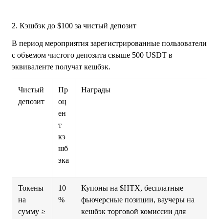
2. Кэшбэк до $100 за чистый депозит
В период мероприятия зарегистрированные пользователи
с объемом чистого депозита свыше 500 USDT в
эквиваленте получат кешбэк.
Чистый
Пр
Награды
депозит
оц
ен
т
кэ
шб
эка
Токены
10
Купоны на $HTX, бесплатные
на
%
фьючерсные позиции, ваучеры на
сумму ≥
кешбэк торговой комиссии для