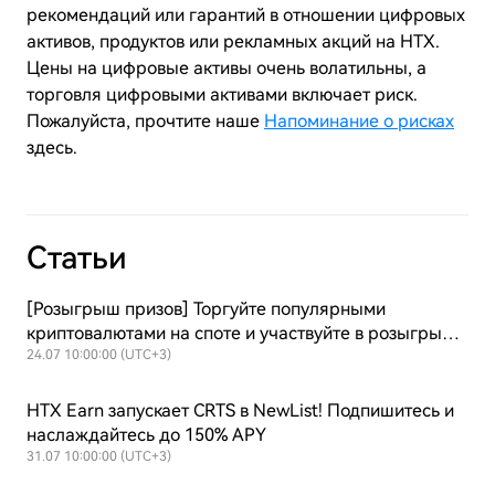
рекомендаций или гарантий в отношении цифровых
активов, продуктов или рекламных акций на
HTX
.
Цены на цифровые активы очень волатильны, а
торговля цифровыми активами включает риск.
Пожалуйста, прочтите наше
Напоминание о рисках
здесь.
Статьи
[Розыгрыш призов] Торгуйте популярными
криптовалютами на споте и участвуйте в розыгрыше
— 100% выигрыш из призового фонда $50 000
24.07 10:00:00 (UTC+3)
HTX Earn запускает CRTS в NewList! Подпишитесь и
наслаждайтесь до 150% APY
31.07 10:00:00 (UTC+3)