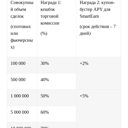
Совокупны
Награда 1:
Награда 2: купон-
й объем
кешбэк
бустер APY для
сделок
торговой
SmartEarn
комиссии
(спотовых
(срок действия – 7
или
(%)
дней)
фьючерсны
х)
100 000
30%
+2%
500 000
40%
1 000 000
50%
+5%
5 000 000
60%