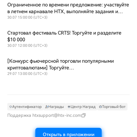
Ограниченное по времени предложение: участвуйте
в летнем карнавале HTX, выполняйте задания и
выигрывайте награды до 180 USDT!
30.07 15:00:00 (UTC+3)
Стартовал фестиваль CRTS! Торгуйте и разделите
$10 000
30.07 12:00:00 (UTC+3)
[Конкурс фьючерсной торговли популярными
криптовалютами] Торгуйте
DOGE/SOL/META/SNDK/PEPE, чтобы разделить $20
29.07 13:00:00 (UTC+3)
000
Аутентификатор
Награды
Центр Наград
Торговый бот
Поддержка
htxsupport@htx-inc.com
Открыть в приложении