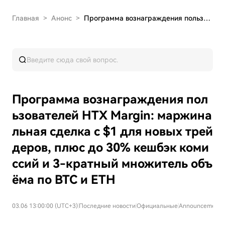
Главная
>
Анонс
>
Программа вознаграждения пользователей HTX Marg…
Программа вознаграждения пол
ьзователей HTX Margin: маржина
льная сделка с $1 для новых трей
деров, плюс до 30% кешбэк коми
ссий и 3-кратный множитель объ
ёма по BTC и ETH
03.06 13:00:00 (UTC+3)
|
Последние новости
|
Официальные
|
Announcements