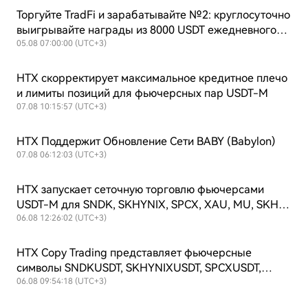
Торгуйте TradFi и зарабатывайте №2: круглосуточно
выигрывайте награды из 8000 USDT ежедневного
призового фонда + продолжающийся выкуп $HTX
05.08 07:00:00 (UTC+3)
для поддержания ценности!
HTX скорректирует максимальное кредитное плечо
и лимиты позиций для фьючерсных пар USDT-M
07.08 10:15:57 (UTC+3)
HTX Поддержит Обновление Сети BABY (Babylon)
07.08 06:12:03 (UTC+3)
HTX запускает сеточную торговлю фьючерсами
USDT-M для SNDK, SKHYNIX, SPCX, XAU, MU, SKHY,
SOXL и TSLAX
06.08 12:26:02 (UTC+3)
HTX Copy Trading представляет фьючерсные
символы SNDKUSDT, SKHYNIXUSDT, SPCXUSDT,
XAUUSDT, MUUSDT, SKHYUSDT, SOXLUSDT и
06.08 09:54:18 (UTC+3)
TSLAXUSDT