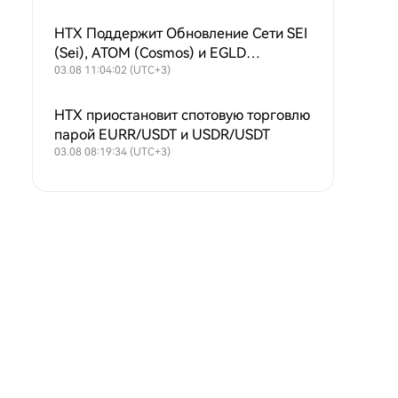
неделю
HTX Поддержит Обновление Сети SEI
(Sei), ATOM (Cosmos) и EGLD
(MultiversX)
03.08 11:04:02 (UTC+3)
HTX приостановит спотовую торговлю
парой EURR/USDT и USDR/USDT
03.08 08:19:34 (UTC+3)