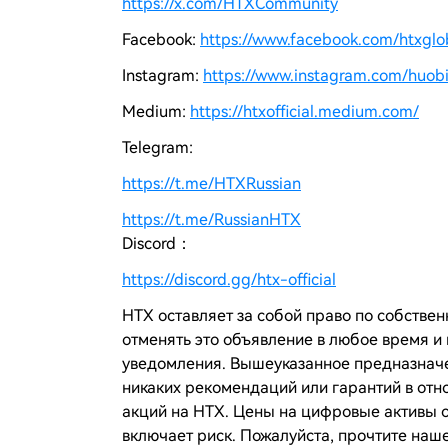
https://x.com/HTXCommunity
Facebook:
https://www.facebook.com/htxgloba
Instagram:
https://www.instagram.com/huobi
Medium:
https://htxofficial.medium.com/
Telegram:
https://t.me/HTXRussian
https://t.me/RussianHTX
Discord：
https://discord.gg/htx-official
HTX оставляет за собой право по собствен
отменять это объявление в любое время 
уведомления. Вышеуказанное предназнач
никаких рекомендаций или гарантий в отн
акций на
HTX
. Цены на цифровые активы 
включает риск. Пожалуйста, прочтите наш