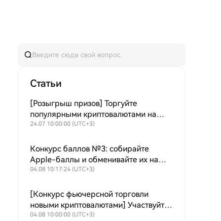
Статьи
[Розыгрыш призов] Торгуйте
популярными криптовалютами на
споте и участвуйте в розыгрыше —
24.07 10:00:00 (UTC+3)
100% выигрыш из призового фонда
$50 000
Конкурс баллов №3: собирайте
Apple-баллы и обменивайте их на
обновлённый фонд Apple 2026 года!
04.08 10:17:24 (UTC+3)
[Конкурс фьючерсной торговли
новыми криптовалютами] Участвуйте
и делите 1 000 000 000 $HTX каждую
04.08 10:00:00 (UTC+3)