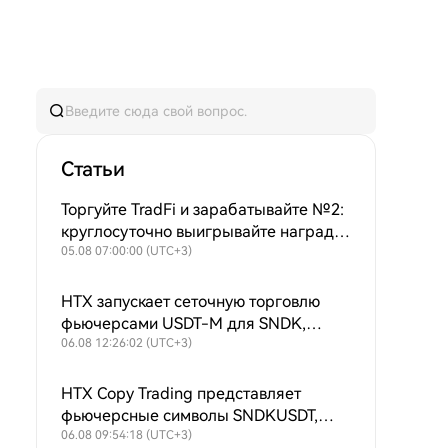
Статьи
Торгуйте TradFi и зарабатывайте №2:
круглосуточно выигрывайте награды
из 8000 USDT ежедневного призового
05.08 07:00:00 (UTC+3)
фонда + продолжающийся выкуп
$HTX для поддержания ценности!
HTX запускает сеточную торговлю
фьючерсами USDT-M для SNDK,
SKHYNIX, SPCX, XAU, MU, SKHY, SOXL
06.08 12:26:02 (UTC+3)
и TSLAX
HTX Copy Trading представляет
фьючерсные символы SNDKUSDT,
SKHYNIXUSDT, SPCXUSDT, XAUUSDT,
06.08 09:54:18 (UTC+3)