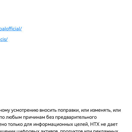
lofficial/
cis/
ному усмотрению вносить поправки, или изменять, или
и по любым причинам без предварительного
ено только для информационных целей,
HTX
не дает
ошении цифровых активов, продуктов или рекламных