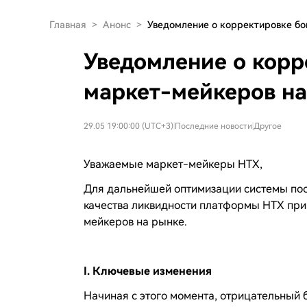
Главная
>
Анонс
>
Уведомление о корректировке б
Уведомление о корр
маркет-мейкеров н
29.05 19:00:00 (UTC+3)
|
Последние новости
|
Другое
Уважаемые маркет-мейкеры HTX,
Для дальнейшей оптимизации системы по
качества ликвидности платформы HTX при
мейкеров на рынке.
I. Ключевые изменения
Начиная с этого момента, отрицательный 