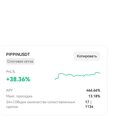
PIPPINUSDT
Копировать
Спотовая сетка
PnL%
+
38.36
%
APY
466.66
%
Макс. просадка
13.18
%
24ч | Общее количество сопоставленных
17
｜
сделок
1134