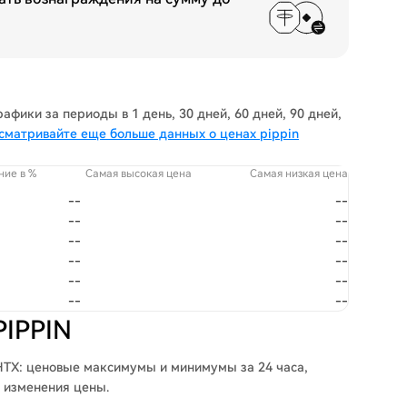
фики за периоды в 1 день, 30 дней, 60 дней, 90 дней,
сматривайте еще больше данных о ценах pippin
ние в %
Самая высокая цена
Самая низкая цена
--
--
--
--
--
--
--
--
--
--
--
--
PIPPIN
HTX: ценовые максимумы и минимумы за 24 часа,
 изменения цены.