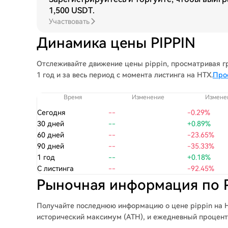
1,500 USDT
.
Участвовать
Динамика цены PIPPIN
Отслеживайте движение цены pippin, просматривая гра
1 год и за весь период с момента листинга на HTX.
Про
Время
Изменение
Измене
Сегодня
--
-0.29%
30 дней
--
+0.89%
60 дней
--
-23.65%
90 дней
--
-35.33%
1 год
--
+0.18%
С листинга
--
-92.45%
Рыночная информация по 
Получайте последнюю информацию о цене pippin на 
исторический максимум (ATH), и ежедневный процент