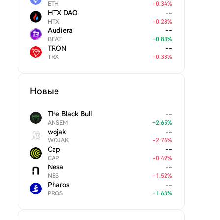
ETH
-
0.34
%
HTX DAO
--
HTX
-
0.28
%
Audiera
--
BEAT
+
0.83
%
TRON
--
TRX
-
0.33
%
Новые
The Black Bull
--
ANSEM
+
2.65
%
wojak
--
WOJAK
-
2.76
%
Cap
--
CAP
-
0.49
%
Nesa
--
NES
-
1.52
%
Pharos
--
PROS
+
1.63
%