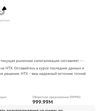
данных
и текущая рыночная капитализация составляет -- .
на HTX. Оставайтесь в курсе последних данных и
ые решения. HTX – ваш надежный источник точной
одня
Оборотное предложение (PIPPIN)
999.99M
ать вознаграждения на сумму до