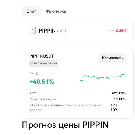
Спот
Фьючерсы
PIPPIN
--
-0.35
%
/
USDT
PIPPINUSDT
Копировать
Спотовая сетка
PnL%
+
40.51
%
APY
492.81
%
Макс. просадка
13.08
%
24ч | Общее количество сопоставленных
17
｜
сделок
1091
Прогноз цены PIPPIN