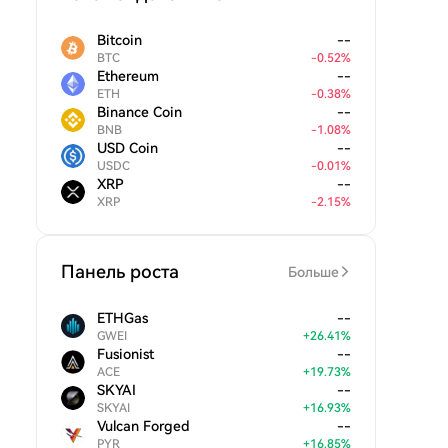
Bitcoin
--
BTC
-
0.52
%
Ethereum
--
ETH
-
0.38
%
Binance Coin
--
BNB
-
1.08
%
USD Coin
--
USDC
-
0.01
%
XRP
--
XRP
-
2.15
%
Панель роста
Больше
ETHGas
--
GWEI
+
26.41
%
Fusionist
--
ACE
+
19.73
%
SKYAI
--
SKYAI
+
16.93
%
Vulcan Forged
--
PYR
+
16.85
%