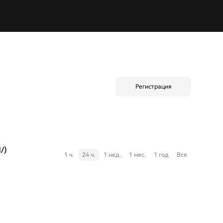
Регистрация
/)
1 ч.
24 ч.
1 нед.
1 мес.
1 год
Все