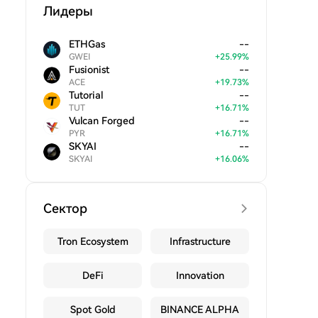
Лидеры
ETHGas
--
GWEI
+
25.99
%
Fusionist
--
ACE
+
19.73
%
Tutorial
--
TUT
+
16.71
%
Vulcan Forged
--
PYR
+
16.71
%
SKYAI
--
SKYAI
+
16.06
%
Сектор
Tron Ecosystem
Infrastructure
DeFi
Innovation
Spot Gold
BINANCE ALPHA