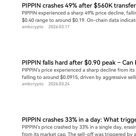
PIPPIN experienced a sharp 49% price decline, fall
$0.40 range to around $0.19. On-chain data indicat
ambcrypto
2026.03.17
transferred approximately $560,000 worth of PIPPIN
minutes before the sell-off began. The rapid price 
cascade of long liquidations, flipping the funding 
negative to -0.8. The move underscores how exch
derivatives activity can rapidly shift sentiment in l
markets. While the market is now short-dominated
PIPPIN's price experienced a sharp decline from its
positioning could also set the stage for a short-te
falling to around $0.0915, driven by aggressive sel
buying interest returns.
ambcrypto
2026.03.24
long liquidations. Open Interest dropped by 40%, i
significant exit of speculative capital and a fragile
However, the token has recently stabilized betwee
with RSI recovering from oversold levels and tradi
—suggesting seller exhaustion. A break above the 
could signal a short-term bullish reversal, potentia
PIPPIN's price crashed by 33% in a single day, erasi
price toward $0.15.
from its market cap. The sell-off was triggered by a