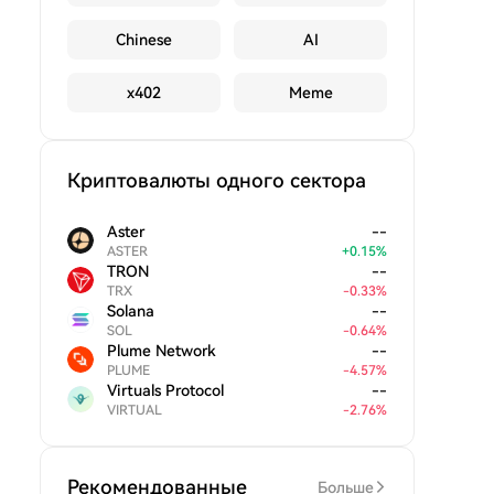
Chinese
AI
x402
Meme
Криптовалюты одного сектора
Aster
--
ASTER
+
0.15
%
TRON
--
TRX
-
0.33
%
Solana
--
SOL
-
0.64
%
Plume Network
--
PLUME
-
4.57
%
Virtuals Protocol
--
VIRTUAL
-
2.76
%
Рекомендованные
Больше