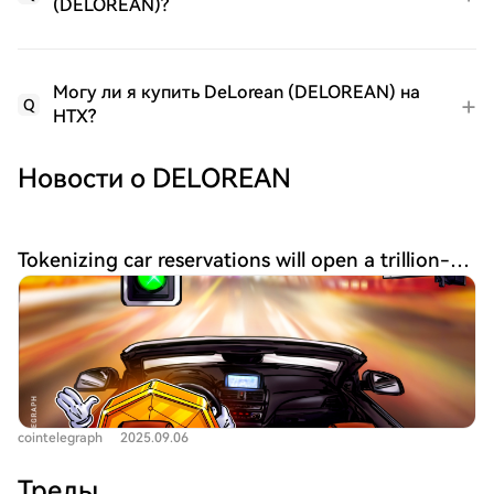
(DELOREAN)?
Могу ли я купить DeLorean (DELOREAN) на
Q
HTX?
Новости о DELOREAN
Tokenizing car reservations will open a trillion-dollar market
cointelegraph
2025.09.06
Треды