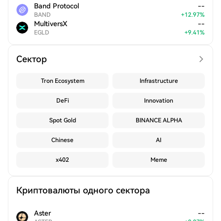
Band Protocol
--
BAND
+
12.97
%
MultiversX
--
EGLD
+
9.41
%
Сектор
Tron Ecosystem
Infrastructure
DeFi
Innovation
Spot Gold
BINANCE ALPHA
Chinese
AI
x402
Meme
Криптовалюты одного сектора
Aster
--