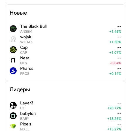
Новые
The Black Bull
--
ANSEM
+
1.46
%
wojak
--
WOJAK
+
1.50
%
Cap
--
CAP
+
1.07
%
Nesa
--
NES
-
0.04
%
Pharos
--
PROS
+
0.14
%
Лидеры
Layer3
--
L3
+
20.77
%
babylon
--
BABY
+
18.25
%
Pixels
--
PIXEL
+
15.27
%