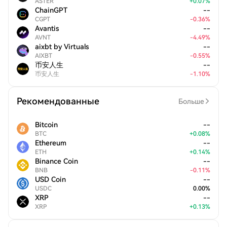
ASTER
+
0.07
%
ChainGPT
--
CGPT
-
0.36
%
Avantis
--
AVNT
-
4.49
%
aixbt by Virtuals
--
AIXBT
-
0.55
%
币安人生
--
币安人生
-
1.10
%
Рекомендованные
Больше
Bitcoin
--
BTC
+
0.08
%
Ethereum
--
ETH
+
0.14
%
Binance Coin
--
BNB
-
0.11
%
USD Coin
--
USDC
0.00
%
XRP
--
XRP
+
0.13
%