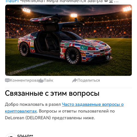
TradFi
Чемпионат мира начинается завтра ⚽🏆
Фанаты ДеЛореан повсюду, с клубами по всей Японии,
Норвегии, Швеции, Франции, Ирландии,
Великобритании, Швейцарии, Австралии, Канаде и
США. Удачи каждой нации на по
Комментировать
Лайк
Поделиться
Связанные с этим вопросы
Добро пожаловать в разел
Часто задаваемые вопросы о
криптовалютах
. Вопросы и ответы пользователей по
DeLorean (DELOREAN) представлены ниже.
50640**