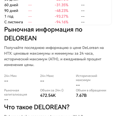
60 дней
--
-31.35%
--
90 дней
--
-48.23%
--
1 год
--
-93.27%
--
С листинга
--
-94.16%
--
Рыночная информация по
DELOREAN
Получайте последнюю информацию о цене DeLorean на
HTX: ценовые максимумы и минимумы за 24 часа,
исторический максимум (ATH), и ежедневный процент
изменения цены.
24ч Мин
24ч Макс
Исторический
максимум
--
--
--
Рыночная
Объем за 24ч ()
Объем в обращении
капитализация
472.54K
7.67B
--
Что такое DELOREAN?