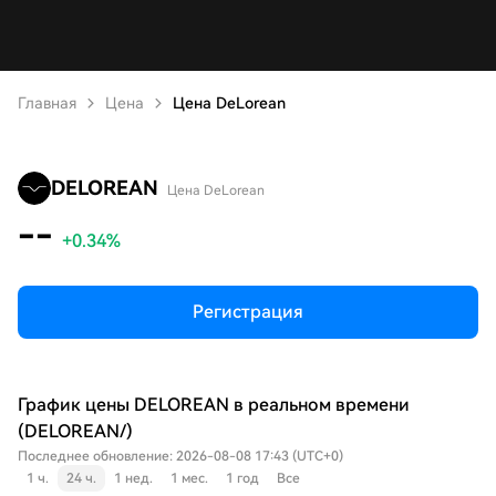
Главная
Цена
Цена DeLorean
DELOREAN
Цена DeLorean
--
+0.34%
Регистрация
График цены DELOREAN в реальном времени
(DELOREAN/)
Последнее обновление: 2026-08-08 17:43 (UTC+0)
1 ч.
24 ч.
1 нед.
1 мес.
1 год
Все