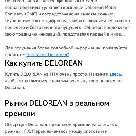
DeLorean Labs является официальным Web3
подразделением культовой компании DeLorean Motor
Company (DMC) и сосредоточено на инновационных
технологиях и всем цифровом, являясь слиянием культового
прошлого и безграничного будущего. DeLorean продолжает
свою традицию инноваций, представляя первый в мире
токенизированный электрический автомобиль,
использующий Протокол DeLorean, первую в отрасли
Для получения более подробной информации, пожалуйста,
систему резервирования автомобилей, рынка и аналитики
прочтите:
Что такое DeLorean?
на блокчейне. Этот Протокол разработан для того, чтобы
Как купить DELOREAN
предоставить потребителям бесшовную и прозрачную
экосистему, где автомобили могут быть цифровым образом
Купить DELOREAN на HTX очень просто. Нажмите
здесь
,
куплены, проданы, аутентифицированы и отслежены как
чтобы ознакомиться с полным руководством по покупке
никогда прежде.
DeLorean.
Рынки DELOREAN в реальном
времени
Обзор цен DeLorean в реальном времени на спотовых
рынках HTX. Переключайтесь между спотовым и