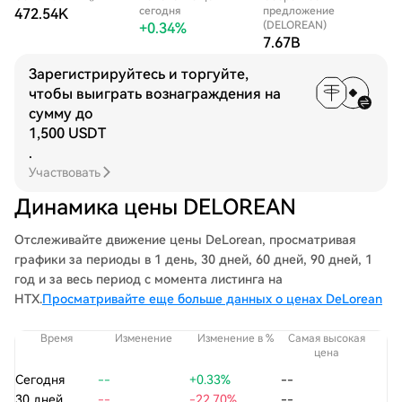
сегодня
предложение
472.54K
(DELOREAN)
+0.34%
7.67B
Зарегистрируйтесь и торгуйте,
чтобы выиграть вознаграждения на
сумму до
1,500 USDT
.
Участвовать
Динамика цены DELOREAN
Отслеживайте движение цены DeLorean, просматривая
графики за периоды в 1 день, 30 дней, 60 дней, 90 дней, 1
год и за весь период с момента листинга на
HTX.
Просматривайте еще больше данных о ценах DeLorean
Время
Изменение
Изменение в %
Самая высокая
С
цена
Сегодня
--
+0.33%
--
30 дней
--
-22.70%
--