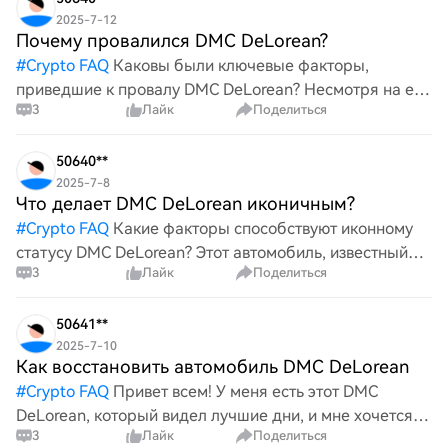
2025-7-12
Почему провалился DMC DeLorean?
#
Crypto FAQ
Каковы были ключевые факторы,
приведшие к провалу DMC DeLorean? Несмотря на его
3
Лайк
Поделиться
культовый статус и инновационный дизайн, почему
этот когда-то многообещающий автомобиль
столкнулся с трудностями на рынк
50640**
2025-7-8
Что делает DMC DeLorean иконичным?
#
Crypto FAQ
Какие факторы способствуют иконному
статусу DMC DeLorean? Этот автомобиль, известный
3
Лайк
Поделиться
своим уникальным дизайном и культурным значением,
особенно в популярной медиа, завоевал воображение
энтузиастов. Из
50641**
2025-7-10
Как восстановить автомобиль DMC DeLorean
#
Crypto FAQ
Привет всем! У меня есть этот DMC
DeLorean, который видел лучшие дни, и мне хочется
3
Лайк
Поделиться
вернуть его к жизни. Какие лучшие шаги или советы