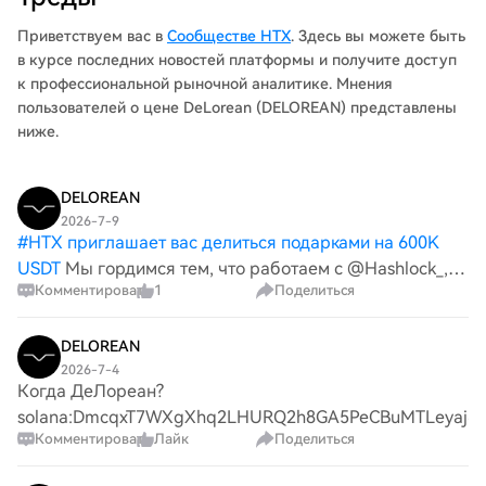
Приветствуем вас в
Сообществе HTX
. Здесь вы можете быть
в курсе последних новостей платформы и получите доступ
к профессиональной рыночной аналитике. Мнения
пользователей о цене DeLorean (DELOREAN) представлены
ниже.
DELOREAN
2026-7-9
#
HTX приглашает вас делиться подарками на 600K
USDT
Мы гордимся тем, что работаем с @Hashlock_,
Комментировать
1
Поделиться
одним из самых надежных имен в области
безопасности на блокчейне, в качестве партнера по
аудиту для контрактов стейкинга и управления
DELOREAN
DeLorean Labs. Безопас
2026-7-4
Когда ДеЛореан?
solana:DmcqxT7WXgXhq2LHURQ2h8GA5PeCBuMTLeyaj6
Комментировать
Лайк
Поделиться