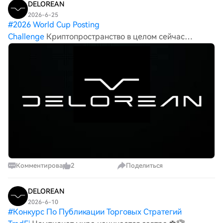
DELOREAN
2026-6-25
#
2026 World Cup Posting
Challenge
Криптопространство в целом сейчас
находится на настоящем перекрестке. Каждый из нас
начинал с больших мечт о децентрализации, свободе
от посредников и технологиях, которые действительно
возвращают вла
Комментировать
2
Поделиться
DELOREAN
2026-6-10
#
Конкурс По Публикации Торговых Стратегий