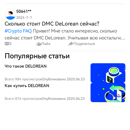
по восстановлению? Любые рекомендации по
запчастям, инструментам и
50641**
2025-7-7
Сколько стоит DMC DeLorean сейчас?
#
Crypto FAQ
Привет! Мне стало интересно, сколько
сейчас стоит DMC DeLorean. Учитывая всю ностальгию
3
Лайк
Поделиться
и интерес к классическим автомобилям, мне
любопытно, сколько стоит один из этих культовых
Популярные статьи
автомобилей. Если у ко
Что такое DELOREAN
Всего 984 просмотров
Опубликовано 2025.06.23
Как купить DELOREAN
Всего 876 просмотров
Опубликовано 2025.06.23