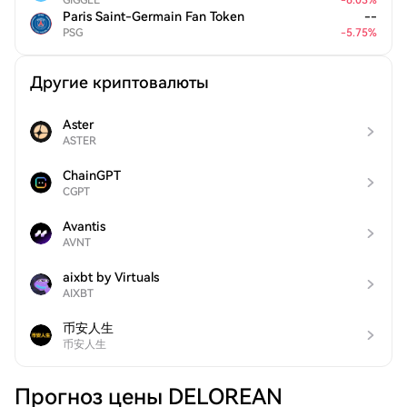
GIGGLE
-
6.03
%
Paris Saint-Germain Fan Token
--
PSG
-
5.75
%
Другие криптовалюты
Aster
ASTER
ChainGPT
CGPT
Avantis
AVNT
aixbt by Virtuals
AIXBT
币安人生
币安人生
Прогноз цены DELOREAN