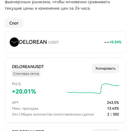
фьючерсным рынками, чтобы мгновенно сравнивать
текущие цены и изменения цен за 24 часа.
Спот
DELOREAN
--
+
0.34
%
/
USDT
DELOREANUSDT
Копировать
Спотовая сетка
PnL%
+
20.01
%
APY
243.5
%
Макс. просадка
13.43
%
24ч | Общее количество сопоставленных сделок
2
｜
502