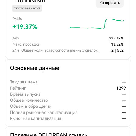
DELOREANUSDT
Копировать
Спотовая сетка
PnL%
+
19.37
%
APY
235.72
%
Макс. просадка
13.52
%
24ч | Общее количество сопоставленных сделок
2
｜
552
Основные данные
Текущая цена
--
Рейтинг
1399
Время выпуска
--
Общее количество
--
Объем в обращении
--
Полная рыночная капитализация
--
Рыночная капитализация
--
Полезные DELOREAN ссылки