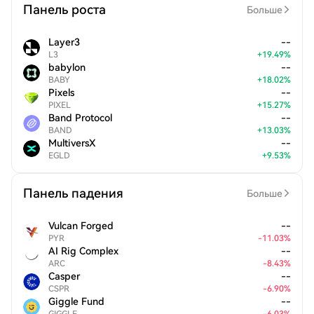
Панель роста
Больше
Layer3
--
L3
+
19.49
%
babylon
--
BABY
+
18.02
%
Pixels
--
PIXEL
+
15.27
%
Band Protocol
--
BAND
+
13.03
%
MultiversX
--
EGLD
+
9.53
%
Панель падения
Больше
Vulcan Forged
--
PYR
-
11.03
%
AI Rig Complex
--
ARC
-
8.43
%
Casper
--
CSPR
-
6.90
%
Giggle Fund
--