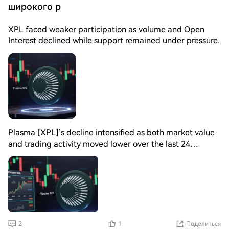
широкого р
XPL faced weaker participation as volume and Open
Interest declined while support remained under pressure.
Plasma [XPL]’s decline intensified as both market value
and trading activity moved lower over the last 24
hours. The token traded at $0.0957 after shedding
11.34% of its value, while its trading volume dropped
51.96% to $205.8 million. This combination reflects
reduced conviction among market participants. Rather
than attracting fresh demand, XPL experienced lower
engagement from traders despite remaining among
actively traded assets. The decline in volume suggested
2
1
Поделиться