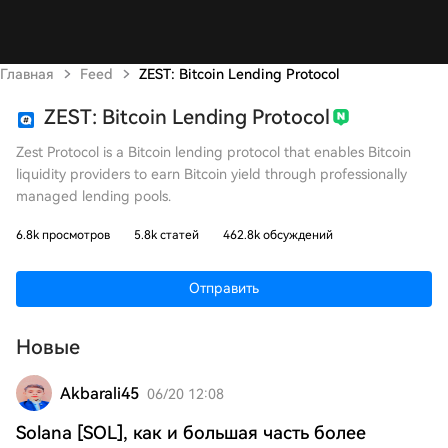
Главная
Feed
ZEST: Bitcoin Lending Protocol
ZEST: Bitcoin Lending Protocol
Zest Protocol is a Bitcoin lending protocol that enables Bitcoin
liquidity providers to earn Bitcoin yield through professionally
managed lending pools.
6.8k просмотров
5.8k статей
462.8k обсуждений
Отправить
Новые
Akbarali45
06/20 12:08
Solana [SOL], как и большая часть более