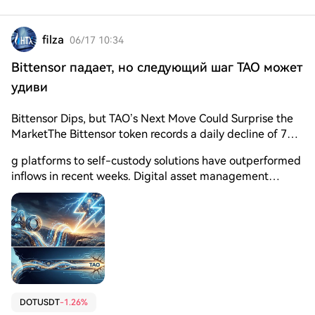
that buyers had stepped back after the recent recovery
attempt. As a result, the token struggled to sustain
upside pressure and lost ground near a key resistance
filza
06/17 10:34
region.
Bittensor падает, но следующий шаг TAO может
удиви
Bittensor Dips, but TAO’s Next Move Could Surprise the
MarketThe Bittensor token records a daily decline of 7%
and is positioned at an approximate price of $268.
g platforms to self-custody solutions have outperformed
Capital outflows from centralized tradin
inflows in recent weeks. Digital asset management
firm Grayscale publicly noted that decentralized projects
offer an alternative to centralized firms. This Tuesday, the
crypto market gave mixed signals. While some altcoins
were in green territory, Bittensor’s native token fell 7% in
the last 24 hours, hovering near $268, diverging from the
general recovery trend of the sector.
DOTUSDT
-1.26%