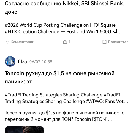
Согласно сообщению Nikkei, SBI Shinsei Bank,
доче
#2026 World Cup Posting Challenge on HTX Square
#HTX Creation Challenge — Post and Win 1,500U 💥
#TradFi Trading Strategies Sharing Challenge Согласно
Комментарии
1
Поделиться
сообщению Nikkei, SBI Shinsei Bank, дочерняя
компания SBI Group, планирует запустить программу
вознаграждений в криптовалюте для своих вкладчиков
filza
06/07 10:58
этой осенью. В рамках программы клиентам будут
выдаваться криптовалютные ваучеры, эквивалентные
Toncoin рухнул до $1,5 на фоне рыночной
20% от процентов по вкладам, которые можно
паники: эт
обменять на Bitcoin, Ethereum или Ripple. В сообщении
говорится, что в рамках программы вкладчики будут
#TradFi Trading Strategies Sharing Challenge #TradFi
получать ваучеры, эквивалентные 20% от процентов
Trading Strategies Sharing Challenge #ATWO: Fans Vote
по вкладам, которые можно обменять на такие
to Change Live Outcomes
криптовалюты, как Bitcoin (BTC - 2,00%), Ethereum
Toncoin рухнул до $1,5 на фоне рыночной паники: это
(ETH - 0,98%) и Ripple (XRP - 0,26%). Цель программы
переломный момент для TON? Toncoin [$TON]
— познакомить клиентов с криптовалютной торговой
находится на грани того, чтобы свести на нет все
платформой SBI Group, SBI VC Trade. Сообщается, что
достижения, полученные после сильного ралли в мае.