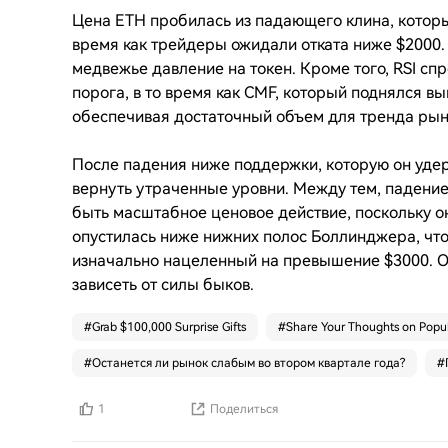
Цена ETH пробилась из падающего клина, которы
время как трейдеры ожидали отката ниже $2000
медвежье давление на токен. Кроме того, RSI с
порога, в то время как CMF, который поднялся в
обеспечивая достаточный объем для тренда рын
После падения ниже поддержки, которую он удер
вернуть утраченные уровни. Между тем, падение
быть масштабное ценовое действие, поскольку о
опустилась ниже нижних полос Боллинджера, что
изначально нацеленный на превышение $3000. 
зависеть от силы быков.
#
Grab $100,000 Surprise Gifts
#
Share Your Thoughts on Popul
#
Останется ли рынок слабым во втором квартале года?
#
1
Поделиться