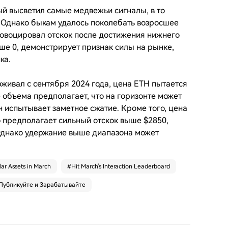
й высветил самые медвежьи сигналы, в то
. Однако быкам удалось поколебать возросшее
провоцировал отскок после достижения нижнего
ыше 0, демонстрирует признак силы на рынке,
ка.
живал с сентября 2024 года, цена ETH пытается
 объема предполагает, что на горизонте может
н испытывает заметное сжатие. Кроме того, цена
 предполагает сильный отскок выше $2850,
Однако удержание выше диапазона может
ar Assets in March
#
Hit March's Interaction Leaderboard
Публикуйте и Зарабатывайте