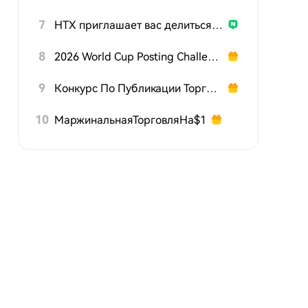
7
HTX приглашает вас делиться подарками на 600K USDT
8
2026 World Cup Posting Challenge
9
Конкурс По Публикации Торговых Стратегий TradFi
10
МаржинальнаяТорговляНа$1