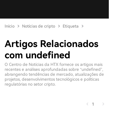
Início
Notícias de cripto
Etiqueta
Artigos Relacionados
com undefined
O Centro de Notícias da HTX fornece os artigos mais
recentes e análises aprofundadas sobre “undefined”,
abrangendo tendências de mercado, atualizações de
projetos, desenvolvimentos tecnológicos e políticas
regulatórias no setor cripto.
1