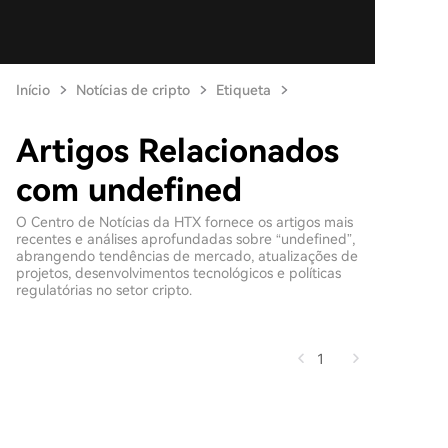
Início
Notícias de cripto
Etiqueta
Artigos Relacionados
com undefined
O Centro de Notícias da HTX fornece os artigos mais
recentes e análises aprofundadas sobre “undefined”,
abrangendo tendências de mercado, atualizações de
projetos, desenvolvimentos tecnológicos e políticas
regulatórias no setor cripto.
1