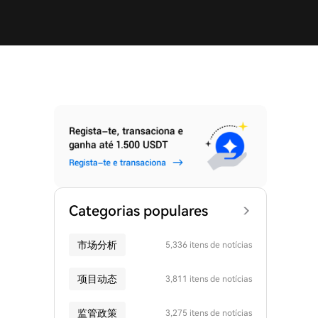
Categorias populares
市场分析
5,336 itens de notícias
项目动态
3,811 itens de notícias
监管政策
3,275 itens de notícias