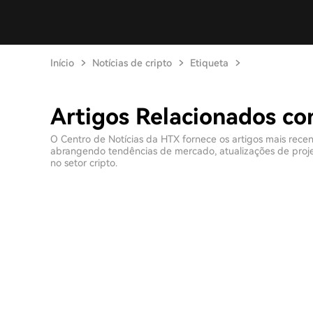
Início
Notícias de cripto
Etiqueta
Artigos Relacionados c
O Centro de Notícias da HTX fornece os artigos mais rece
abrangendo tendências de mercado, atualizações de projeto
no setor cripto.