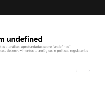
om undefined
ntes e análises aprofundadas sobre “undefined”,
s, desenvolvimentos tecnológicos e políticas regulatórias
1