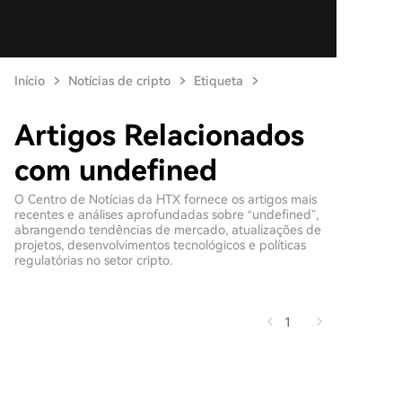
Início
Notícias de cripto
Etiqueta
Artigos Relacionados
com undefined
O Centro de Notícias da HTX fornece os artigos mais
recentes e análises aprofundadas sobre “undefined”,
abrangendo tendências de mercado, atualizações de
projetos, desenvolvimentos tecnológicos e políticas
regulatórias no setor cripto.
1