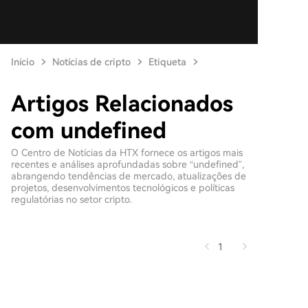
Início
Notícias de cripto
Etiqueta
Artigos Relacionados
com undefined
O Centro de Notícias da HTX fornece os artigos mais
recentes e análises aprofundadas sobre “undefined”,
abrangendo tendências de mercado, atualizações de
projetos, desenvolvimentos tecnológicos e políticas
regulatórias no setor cripto.
1