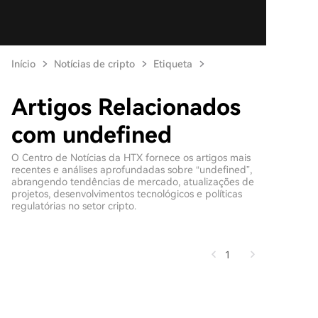
Início
Notícias de cripto
Etiqueta
Artigos Relacionados
com undefined
O Centro de Notícias da HTX fornece os artigos mais
recentes e análises aprofundadas sobre “undefined”,
abrangendo tendências de mercado, atualizações de
projetos, desenvolvimentos tecnológicos e políticas
regulatórias no setor cripto.
1