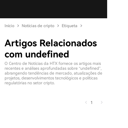
Início
Notícias de cripto
Etiqueta
Artigos Relacionados
com undefined
O Centro de Notícias da HTX fornece os artigos mais
recentes e análises aprofundadas sobre “undefined”,
abrangendo tendências de mercado, atualizações de
projetos, desenvolvimentos tecnológicos e políticas
regulatórias no setor cripto.
1