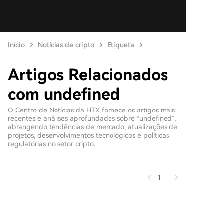
Início
Notícias de cripto
Etiqueta
Artigos Relacionados
com undefined
O Centro de Notícias da HTX fornece os artigos mais
recentes e análises aprofundadas sobre “undefined”,
abrangendo tendências de mercado, atualizações de
projetos, desenvolvimentos tecnológicos e políticas
regulatórias no setor cripto.
1