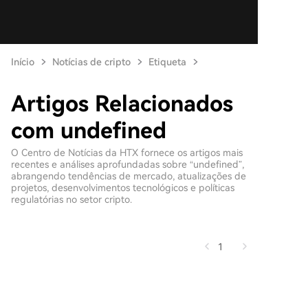
Início
Notícias de cripto
Etiqueta
Artigos Relacionados
com undefined
O Centro de Notícias da HTX fornece os artigos mais
recentes e análises aprofundadas sobre “undefined”,
abrangendo tendências de mercado, atualizações de
projetos, desenvolvimentos tecnológicos e políticas
regulatórias no setor cripto.
1