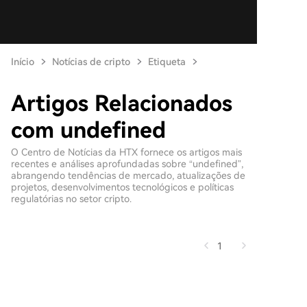
Início
Notícias de cripto
Etiqueta
Artigos Relacionados
com undefined
O Centro de Notícias da HTX fornece os artigos mais
recentes e análises aprofundadas sobre “undefined”,
abrangendo tendências de mercado, atualizações de
projetos, desenvolvimentos tecnológicos e políticas
regulatórias no setor cripto.
1