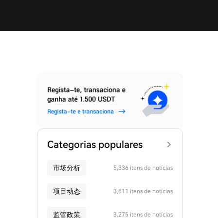
Categorias populares
市场分析
5,336 itens de notícias
项目动态
3,811 itens de notícias
监管政策
3,275 itens de notícias