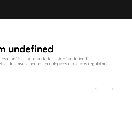
om undefined
ntes e análises aprofundadas sobre “undefined”,
s, desenvolvimentos tecnológicos e políticas regulatórias
1