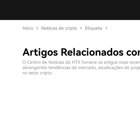
Início
Notícias de cripto
Etiqueta
Artigos Relacionados c
O Centro de Notícias da HTX fornece os artigos mais rece
abrangendo tendências de mercado, atualizações de projeto
no setor cripto.