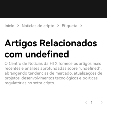
Início
Notícias de cripto
Etiqueta
Artigos Relacionados
com undefined
O Centro de Notícias da HTX fornece os artigos mais
recentes e análises aprofundadas sobre “undefined”,
abrangendo tendências de mercado, atualizações de
projetos, desenvolvimentos tecnológicos e políticas
regulatórias no setor cripto.
1