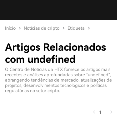
Início
Notícias de cripto
Etiqueta
Artigos Relacionados
com undefined
O Centro de Notícias da HTX fornece os artigos mais
recentes e análises aprofundadas sobre “undefined”,
abrangendo tendências de mercado, atualizações de
projetos, desenvolvimentos tecnológicos e políticas
regulatórias no setor cripto.
1