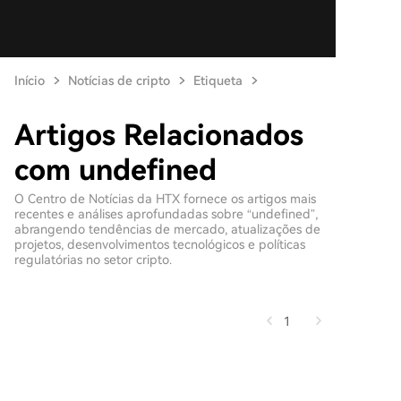
Início
Notícias de cripto
Etiqueta
Artigos Relacionados
com undefined
O Centro de Notícias da HTX fornece os artigos mais
recentes e análises aprofundadas sobre “undefined”,
abrangendo tendências de mercado, atualizações de
projetos, desenvolvimentos tecnológicos e políticas
regulatórias no setor cripto.
1