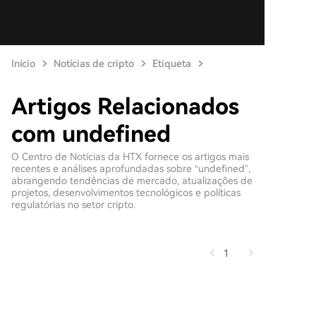
Início
Notícias de cripto
Etiqueta
Artigos Relacionados
com undefined
O Centro de Notícias da HTX fornece os artigos mais
recentes e análises aprofundadas sobre “undefined”,
abrangendo tendências de mercado, atualizações de
projetos, desenvolvimentos tecnológicos e políticas
regulatórias no setor cripto.
1