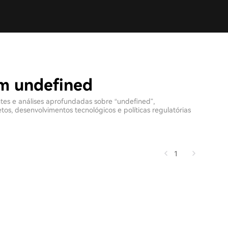
om undefined
ntes e análises aprofundadas sobre “undefined”,
s, desenvolvimentos tecnológicos e políticas regulatórias
1