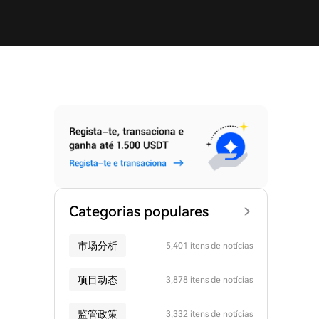
Categorias populares
市场分析
5,401 itens de notícias
项目动态
3,878 itens de notícias
监管政策
3,332 itens de notícias