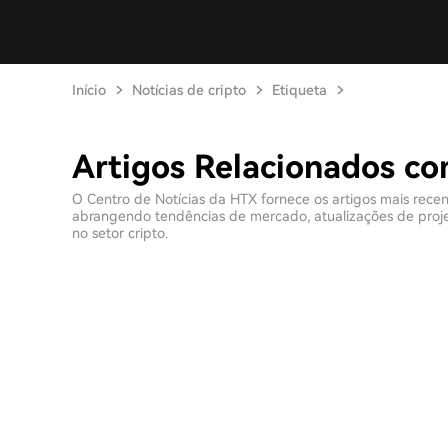
Início
Notícias de cripto
Etiqueta
Artigos Relacionados c
O Centro de Notícias da HTX fornece os artigos mais rece
abrangendo tendências de mercado, atualizações de projeto
no setor cripto.