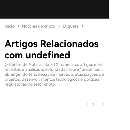
Início
Notícias de cripto
Etiqueta
Artigos Relacionados
com undefined
O Centro de Notícias da HTX fornece os artigos mais
recentes e análises aprofundadas sobre “undefined”,
abrangendo tendências de mercado, atualizações de
projetos, desenvolvimentos tecnológicos e políticas
regulatórias no setor cripto.
1