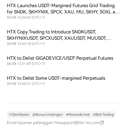
HTX Launches USDT-Margined Futures Grid Trading
for SNDK, SKHYNIX, SPCX, XAU, MU, SKHY, SOXL and
TSLAX
06/08 16:26:02 (UTC+7)
HTX Copy Trading to Introduce SNDKUSDT,
SKHYNIXUSDT, SPCXUSDT, XAUUSDT, MUUSDT,
SKHYUSDT, SOXLUSDT and TSLAXUSDT Futures
06/08 13:54:18 (UTC+7)
Symbols
HTX to Delist GIGADEVICE/USDT Perpetual Futures
06/08 12:51:00 (UTC+7)
HTX to Delist Some USDT-margined Perpetuals
05/08 13:50:51 (UTC+7)
Otentikator
Bonus Undangan
Rewards Hub
Bot Trading
Email layanan pelanggan
htxsupport@htx-inc.com