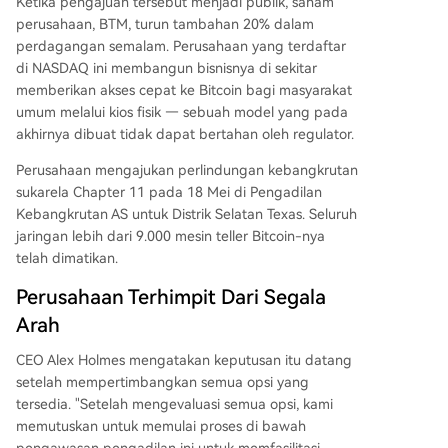
Ketika pengajuan tersebut menjadi publik, saham
i, bukan restrukturisasi penyelamatan. Kejatuhan
perusahaan, BTM, turun tambahan 20% dalam
perusahaan ini menandai dampak keras lingkun
perdagangan semalam. Perusahaan yang terdaftar
gan regulasi terhadap bisnis infrastruktur crypto
di NASDAQ ini membangun bisnisnya di sekitar
fisik.
memberikan akses cepat ke Bitcoin bagi masyarakat
umum melalui kios fisik — sebuah model yang pada
akhirnya dibuat tidak dapat bertahan oleh regulator.
Perusahaan mengajukan perlindungan kebangkrutan
sukarela Chapter 11 pada 18 Mei di Pengadilan
Kebangkrutan AS untuk Distrik Selatan Texas. Seluruh
jaringan lebih dari 9.000 mesin teller Bitcoin-nya
telah dimatikan.
Perusahaan Terhimpit Dari Segala
Arah
CEO Alex Holmes mengatakan keputusan itu datang
setelah mempertimbangkan semua opsi yang
tersedia. "Setelah mengevaluasi semua opsi, kami
memutuskan untuk memulai proses di bawah