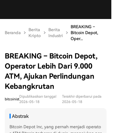
BREAKING –
Berita
Berita
Beranda
Bitcoin Depot,
Kripto
Industri
Oper...
BREAKING – Bitcoin Depot,
Operator Lebih Dari 9.000
ATM, Ajukan Perlindungan
Kebangkrutan
Dipublikasikan tanggal
Terakhir diperbarui pada
bitcoinist
2026-05-18
2026-05-18
Abstrak
Bitcoin Depot Inc, yang pernah menjadi operato