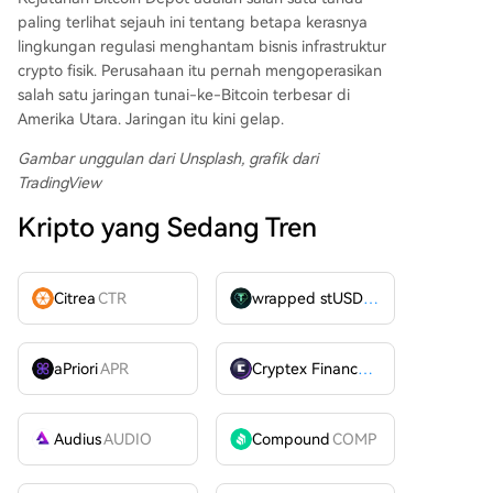
paling terlihat sejauh ini tentang betapa kerasnya
lingkungan regulasi menghantam bisnis infrastruktur
crypto fisik. Perusahaan itu pernah mengoperasikan
salah satu jaringan tunai-ke-Bitcoin terbesar di
Amerika Utara. Jaringan itu kini gelap.
Gambar unggulan dari Unsplash, grafik dari
TradingView
Kripto yang Sedang Tren
Citrea
CTR
wrapped stUSDT
WSTUSDT
aPriori
APR
Cryptex Finance
CTX
Audius
AUDIO
Compound
COMP