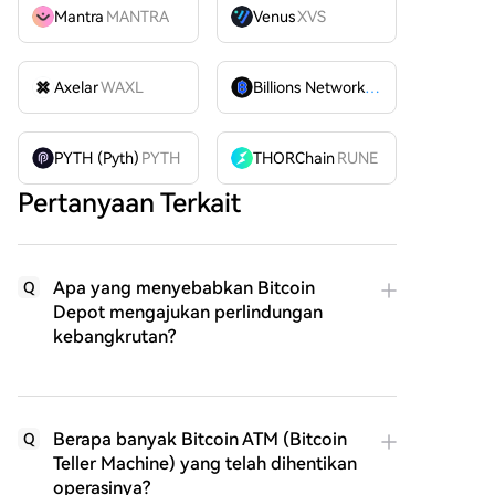
Mantra
MANTRA
Venus
XVS
Axelar
WAXL
Billions Network
BILL
PYTH (Pyth)
PYTH
THORChain
RUNE
Pertanyaan Terkait
Apa yang menyebabkan Bitcoin
Q
Depot mengajukan perlindungan
kebangkrutan?
Berapa banyak Bitcoin ATM (Bitcoin
Q
Teller Machine) yang telah dihentikan
operasinya?