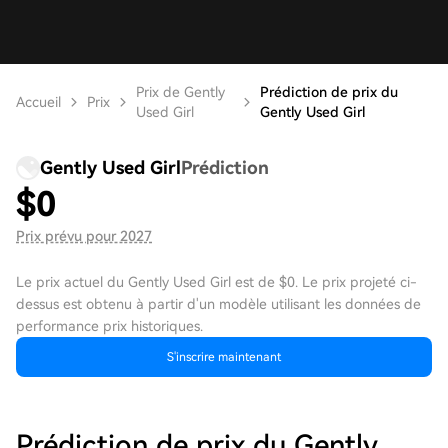
Prix de Gently
Prédiction de prix du
Accueil
Prix
Used Girl
Gently Used Girl
Gently Used Girl
Prédiction
$
0
Prix prévu pour 2027
Le prix actuel du Gently Used Girl est de $0. Le prix projeté ci-
dessus est obtenu à partir d'un modèle utilisant les données de
performance prix historiques.
S'inscrire maintenant
Prédiction de prix du Gently