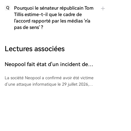
Pourquoi le sénateur républicain Tom
Q
Tillis estime-t-il que le cadre de
l'accord rapporté par les médias 'n'a
pas de sens' ?
Lectures associées
Neopool fait état d'un incident de
sécurité de l'information
La société Neopool a confirmé avoir été victime
d'une attaque informatique le 29 juillet 2026,
affectant des éléments de son infrastructure. Les
attaquants ont obtenu un accès non autorisé et ont
cryptonews.ru
Il y a 8 mins
pris le contrôle du domaine corporatif neopool.com,
du service de messagerie associé @neopool.com
ainsi que d'infrastructures critiques. Suite à la
détection de l'incident, l'entreprise a engagé des
De la propagande à la planification
mesures de réponse. Une analyse des circonstances