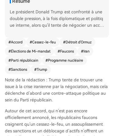
Résumé
Le président Donald Trump est confronté à une
double pression, à la fois diplomatique et politiq
ue interne, alors qu'il tente de négocier un accor
d avec l'Iran. Ce projet, qui prévoirait un cessez-l
e-feu, un allègement partiel des sanctions et le
#
Accord
#
Cessez-le-feu
#
Détroit d'Ormuz
déblocage d'avoirs iraniens gelés en échange d
#
Élections de Mi-mandat
#
Faucons
#
Iran
e discussions sur le programme nucléaire, suscite
une forte opposition au sein de son propre parti.
#
Parti républicain
#
Programme nucléaire
Des figures républicaines de premier plan comm
#
Sanctions
#
Trump
e les sénateurs Lindsey Graham et Ted Cruz criti
quent vivement ce qu'ils perçoivent comme des
Note de la rédaction : Trump tente de trouver une
concessions excessives, estimant qu'elles renforc
issue à la crise iranienne par la négociation, mais cela
eraient le régime iranien et annuleraient les gain
déclenche d’abord une contre-attaque politique au
s militaires récents. Ces divisions internes survien
sein du Parti républicain.
nent dans un contexte électoral tendu, à l'appro
Autour de cet accord, qui n’est pas encore
che des élections de mi-mandat, où le Parti rép
officiellement annoncé, les républicains faucons
ublicain lutte pour conserver le contrôle du Con
craignent qu’un cessez-le-feu, un assouplissement
grès. Les critiques, y compris d'anciens alliés co
des sanctions et un déblocage d’actifs n’offrent un
mme l'ex-secrétaire d'État Mike Pompeo, mette