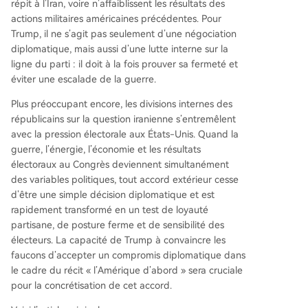
répit à l’Iran, voire n’affaiblissent les résultats des
nt Trump au défi de concilier sa posture de ferm
actions militaires américaines précédentes. Pour
eté affichée avec la recherche d'une issue diplo
Trump, il ne s’agit pas seulement d’une négociation
matique. La Maison Blanche réplique avec virule
diplomatique, mais aussi d’une lutte interne sur la
nce, accusant les détracteurs de saper le travail
ligne du parti : il doit à la fois prouver sa fermeté et
du président. Alors que le secrétaire d'État Marc
éviter une escalade de la guerre.
o Rubio défend la fermeté de Trump, l'issue des
négociations dépendra de sa capacité à convain
Plus préoccupant encore, les divisions internes des
cre l'aile la plus dure de son parti d'accepter un
républicains sur la question iranienne s’entremêlent
compromis, transformant ainsi une décision de p
avec la pression électorale aux États-Unis. Quand la
olitique étrangère en test crucial de loyauté et d
guerre, l’énergie, l’économie et les résultats
e stratégie électorale.
électoraux au Congrès deviennent simultanément
des variables politiques, tout accord extérieur cesse
d’être une simple décision diplomatique et est
rapidement transformé en un test de loyauté
partisane, de posture ferme et de sensibilité des
électeurs. La capacité de Trump à convaincre les
faucons d’accepter un compromis diplomatique dans
le cadre du récit « l’Amérique d’abord » sera cruciale
pour la concrétisation de cet accord.