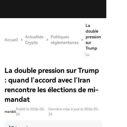
La
double
Actualités
Politiques
pression
Accueil
Crypto
réglementaires
sur
Trump
:...
La double pression sur Trump
: quand l’accord avec l’Iran
rencontre les élections de mi-
mandat
Publié le 2026-05-
Dernière mise à jour le 2026-05-
marsbit
25
25