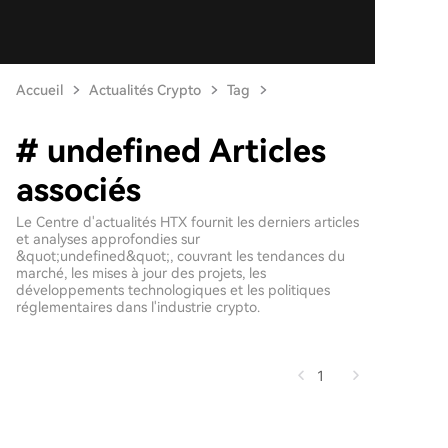
Accueil
Actualités Crypto
Tag
# undefined Articles
associés
Le Centre d'actualités HTX fournit les derniers articles
et analyses approfondies sur
&quot;undefined&quot;, couvrant les tendances du
marché, les mises à jour des projets, les
développements technologiques et les politiques
réglementaires dans l'industrie crypto.
1