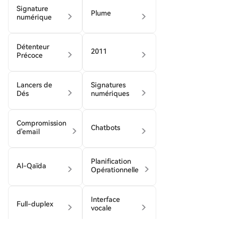
Signature
Plume
numérique
Détenteur
2011
Précoce
Lancers de
Signatures
Dés
numériques
Compromission
Chatbots
d'email
Planification
Al-Qaïda
Opérationnelle
Interface
Full-duplex
vocale