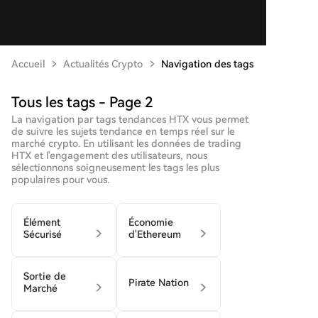
Accueil
Actualités Crypto
Navigation des tags
Tous les tags - Page 2
La navigation par tags tendances HTX vous permet
de suivre les sujets tendance en temps réel sur le
marché crypto. En utilisant les données de trading
HTX et l'engagement des utilisateurs, nous
sélectionnons soigneusement les tags les plus
populaires pour vous.
Élément
Économie
Sécurisé
d'Ethereum
Sortie de
Pirate Nation
Marché