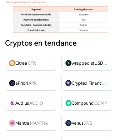
Cryptos en tendance
Citrea
CTR
wrapped stUSDT
WSTUSDT
aPriori
APR
Cryptex Finance
CTX
Audius
AUDIO
Compound
COMP
Mantra
MANTRA
Venus
XVS