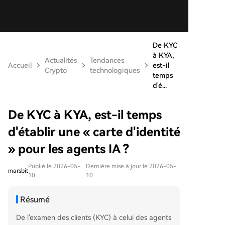
De KYC
à KYA,
Actualités
Tendances
Accueil
est-il
Crypto
technologiques
temps
d'é...
De KYC à KYA, est-il temps
d'établir une « carte d'identité
» pour les agents IA ?
Publié le 2026-05-
Dernière mise à jour le 2026-05-
marsbit
10
10
Résumé
De l'examen des clients (KYC) à celui des agents