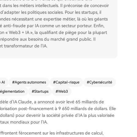
dans les métiers intellectuels. Il préconise de concevoir
adapter les politiques sociales. Pour les startups, il
ondes nécessitant une expertise métier, là où les géants
ité anti-fraude par IA comme un secteur porteur. Enfin,
 « Web3 + IA », la qualifiant de piège pour la plupart
s répondre aux besoins du marché grand public. Il
et transformateur de l'IA.
 AI
#
Agents autonomes
#
Capital-risque
#
Cybersécurité
églementation
#
Startups
#
Web3
dèle d'IA Claude, a annoncé avoir levé 65 milliards de
lorisation post-financement à 9 650 milliards de dollars. Elle
llars) pour devenir la société privée d'IA la plus valorisée
itaux mondiaux pour l'IA.
affrontent férocement sur les infrastructures de calcul,