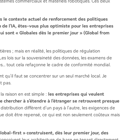
osystèmes commerciaux et matériels robotiques. Ces deux
ns le contexte actuel de renforcement des politiques
de l'IA, êtes-vous plus optimiste pour les entreprises
qui sont « Globales dès le premier jour » (Global from
ières ; mais en réalité, les politiques de régulation
es lois sur la souveraineté des données, les examens de
les... tout cela refaçonne le cadre de conformité mondial.
 qu'il faut se concentrer sur un seul marché local. Je
t pas.
la raison en est simple :
les entreprises qui veulent
de chercher à s'étendre à l'étranger se retrouvent presque
istribution diffèrent d'un pays à l'autre, les exigences de
ue doit être repensé, ce qui est non seulement coûteux mais
bal-first » construisent, dès leur premier jour, des
 conçoivent leur architecture de base en tenant directement