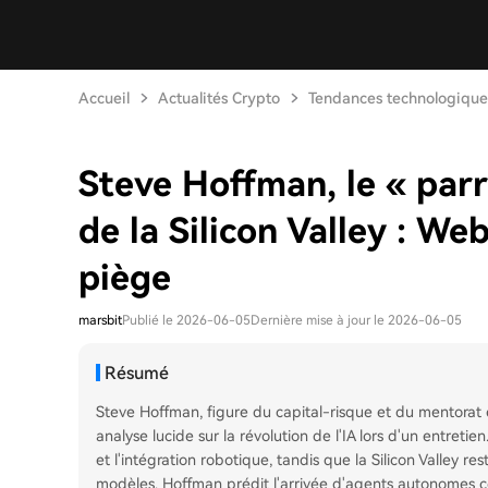
Accueil
Actualités Crypto
Tendances technologique
Steve Hoffman, le « parr
de la Silicon Valley : We
piège
marsbit
Publié le 2026-06-05
Dernière mise à jour le 2026-06-05
Résumé
Steve Hoffman, figure du capital-risque et du mentorat e
analyse lucide sur la révolution de l'IA lors d'un entretien
et l'intégration robotique, tandis que la Silicon Valley 
modèles. Hoffman prédit l'arrivée d'agents autonomes coll