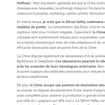
Hoffman :
Mon impression générale est que la Chine avanc
chinoises avec lesquelles j'ai échangé intègrent l'IA dans to
ressources humaines, marketing, ventes, achats, fabrication
En même temps,
je crois que la Silicon Valley continue
modèles de pointe.
La concentration des États-Unis en mat
capitaux reste pour l'instant inégalée. Cependant,
la Chine
chinoises sont extrêmement douées pour industrialiser une
en produits commerciaux avec de vrais utilisateurs et de v
efficacité d'exécution sont les points forts de la Chine.
La Chine dispose également de laboratoires d'IA de premie
ByteDance et DeepSeek.
Ces laboratoires joueront le rô
près les avancées de leurs homologues américains.
Bien 
trouvent toujours des méthodes innovantes pour réduire le
de leurs plateformes.
De plus,
la Chine occupe une position de domination abs
au monde ne dispose simultanément d'une chaîne d'approvi
aussi complètes pour soutenir la production à grande échel
pas celle du « gagnant qui rafle tout ». La Silicon Valley c