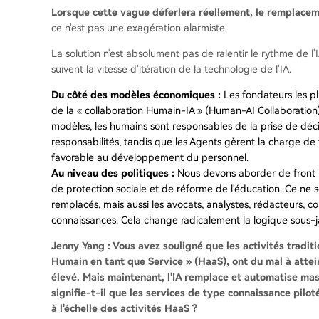
Lorsque cette vague déferlera réellement, le remplaceme
ce n'est pas une exagération alarmiste.
La solution n'est absolument pas de ralentir le rythme de l
suivent la vitesse d'itération de la technologie de l'IA.
Du côté des modèles économiques :
Les fondateurs les pl
de la « collaboration Humain-IA » (Human-AI Collaboration)
modèles, les humains sont responsables de la prise de déci
responsabilités, tandis que les Agents gèrent la charge de tra
favorable au développement du personnel.
Au niveau des politiques :
Nous devons aborder de front l
de protection sociale et de réforme de l'éducation. Ce ne 
remplacés, mais aussi les avocats, analystes, rédacteurs, co
connaissances. Cela change radicalement la logique sous-j
Jenny Yang : Vous avez souligné que les activités traditi
Humain en tant que Service » (HaaS), ont du mal à attei
élevé. Mais maintenant, l'IA remplace et automatise mass
signifie-t-il que les services de type connaissance piloté
à l'échelle des activités HaaS ?