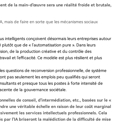
nt de la main-d'œuvre sera une réalité froide et brutale,
'IA, mais de faire en sorte que les mécanismes sociaux
us intelligents conçoivent désormais leurs entreprises autour
 plutôt que de « l'automatisation pure ». Dans leurs
sion, de la production créative et du contrôle des
vail et l'efficacité. Ce modèle est plus résilient et plus
es questions de reconversion professionnelle, de système
sont pas seulement les emplois peu qualifiés qui seront
nsultants et presque tous les postes à forte intensité de
acente de la gouvernance sociétale.
onnelles de conseil, d'intermédiation, etc., basées sur le «
ndre une véritable échelle en raison de leur coût marginal
ivement les services intellectuels professionnels. Cela
s par l'IA briseront la malédiction de la difficulté de mise