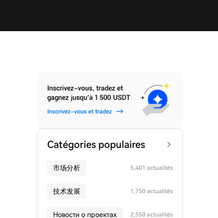
Catégories populaires
市场分析
5,401 actualités
技术发展
1,750 actualités
Новости о проектах
2,550 actualités