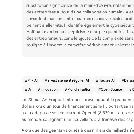
substitution significative de la main-d'œuvre, notamment 
des entreprises autour d'une collaboration humain-IA et d'
conseille de se concentrer sur des niches verticales prof
peinent à aller vite. Il identifie également la cybersécur
Hoffman exprime un scepticisme marqué quant à la fusion
des entrepreneurs, car elle ajoute de la complexité san
souligne à l'inverse le caractère véritablement universel 
#
Prix AI
#
Investissement régulier AI
#
Hausse AI
#
Baisse
#
IA
#
Innovation
#
Mondialisation
#
Open Source
#
R
Le 28 mai, Anthropic, l'entreprise développant le grand mo
dollars lors d'un tour de financement série H, portant sa va
a ainsi dépassé son concurrent OpenAI (8 520 milliards de do
au monde, soulignant une nouvelle fois la frénésie des cap
Alors que des géants valorisés à des milliers de milliards s'