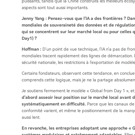
puissants, tandis que la Chine construira les meilleurs éc
aspects sont tout aussi importants.
Jenny Yang : Pensez-vous que l'IA a des frontières ? Da
mondiales de souveraineté des données et de régulation 
qui se concentrent sur leur marché local ou pour celles 
Day1) ?
Hoffman :
D'un point de vue technique, l'IA n'a pas de front
mondiales tracent rapidement des lignes de démarcation. L
sécurité nationale, les restrictions à l'exportation de modè
Certains fondateurs, observant cette tendance, en concluent
comprends cette logique, mais je ne la partage absolumen
Je soutiens fermement le modèle « Global from Day 1 », et 
d'abord asseoir leur position sur le marché local avant 
systématiquement en difficulté.
Parce que les canaux de d
conformité varient, et même le positionnement de la marq
aussi lent.
En revanche, les entreprises adoptant une approche « Glo
systèmes modulaires et extrêmement adaptables.
Elles