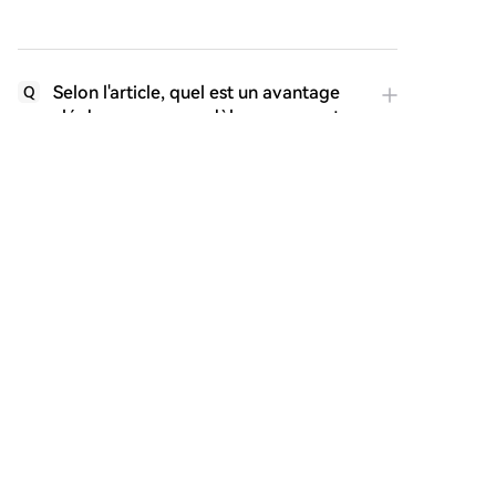
Selon l'article, quel est un avantage
Q
clé du nouveau modèle concernant
l'utilisation des oracles (systèmes de
prix) ?
Quels sont les principaux défis ou
Q
inconvénients potentiels du modèle
proposé par Vitalik, mentionnés dans
l'article ?
L'article mentionne un événement
Q
récent qui a illustré les risques du
mécanisme de liquidation