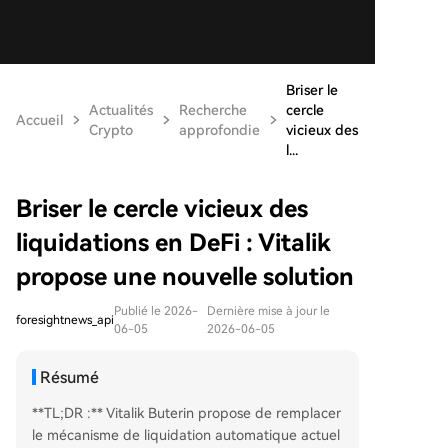
Briser le
Actualités
Recherche
cercle
Accueil
Crypto
approfondie
vicieux des
l...
Briser le cercle vicieux des
liquidations en DeFi : Vitalik
propose une nouvelle solution
Publié le 2026-
Dernière mise à jour le
foresightnews_api
06-05
2026-06-05
Résumé
**TL;DR :** Vitalik Buterin propose de remplacer
le mécanisme de liquidation automatique actuel