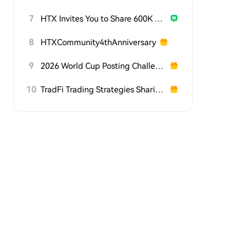
7
HTX Invites You to Share 600K USDT in Gift Packs
8
HTXCommunity4thAnniversary
9
2026 World Cup Posting Challenge on HTX Square
10
TradFi Trading Strategies Sharing Challenge