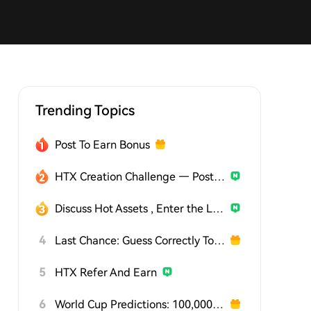
Trending Topics
Post To Earn Bonus
HTX Creation Challenge — Post and Win 1,500U
Discuss Hot Assets , Enter the Lucky Draw
4
Last Chance: Guess Correctly Today and Win More
5
HTX Refer And Earn
6
World Cup Predictions: 100,000 USDT Daily