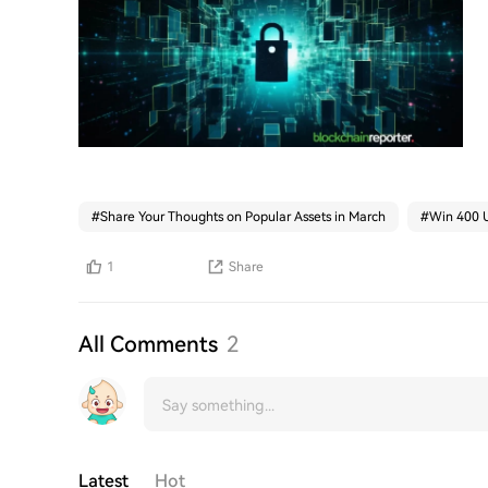
#
Share Your Thoughts on Popular Assets in March
#
Win 400 U
1
Share
All Comments
2
Latest
Hot