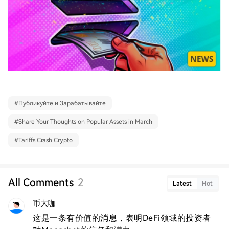
#
Публикуйте и Зарабатывайте
#
Share Your Thoughts on Popular Assets in March
#
Tariffs Crash Crypto
All Comments
2
Latest
Hot
币大咖
这是一条有价值的消息，表明DeFi领域的投资者