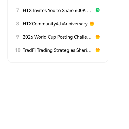
7
HTX Invites You to Share 600K USDT in Gift Packs
8
HTXCommunity4thAnniversary
9
2026 World Cup Posting Challenge on HTX Square
10
TradFi Trading Strategies Sharing Challenge