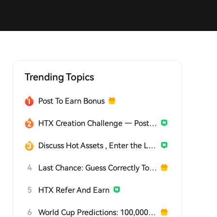
Trending Topics
Post To Earn Bonus
HTX Creation Challenge — Post and Win 1,500U
Discuss Hot Assets , Enter the Lucky Draw
4
Last Chance: Guess Correctly Today and Win More
5
HTX Refer And Earn
6
World Cup Predictions: 100,000 USDT Daily