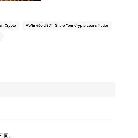
ash Crypto
#
Win 400 USDT: Share Your Crypto Loans Trades
不同。