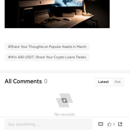
#
Share Your Thoughts on Popular Assets in March
#
Win 400 USDT: Share Your Crypto Loans Trades
All Comments
0
Latest
Hot
No records
3