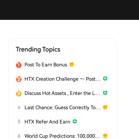
Trending Topics
Post To Earn Bonus
HTX Creation Challenge — Post and Win 1,500U
Discuss Hot Assets , Enter the Lucky Draw
4
Last Chance: Guess Correctly Today and Win More
5
HTX Refer And Earn
6
World Cup Predictions: 100,000 USDT Daily