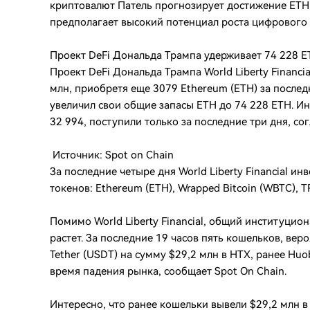
криптовалют Патель прогнозирует достижение ETH 
предполагает высокий потенциал роста цифрового 
Проект DeFi Дональда Трампа удерживает 74 228 E
Проект DeFi Дональда Трампа World Liberty Financi
млн, приобретя еще 3079 Ethereum (ETH) за послед
увеличил свои общие запасы ETH до 74 228 ETH. Инт
32 994, поступили только за последние три дня, с
Источник: Spot on Chain
За последние четыре дня World Liberty Financial и
токенов: Ethereum (ETH), Wrapped Bitcoin (WBTC), TR
Помимо World Liberty Financial, общий институцио
растет. За последние 19 часов пять кошельков, ве
Tether (USDT) на сумму $29,2 млн в HTX, ранее Huo
время падения рынка, сообщает Spot On Chain.
Интересно, что ранее кошельки вывели $29,2 млн в