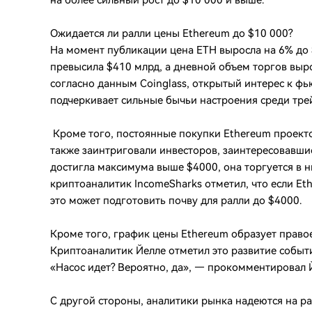
на более сильный рост до $10 000 и выше.
Ожидается ли ралли цены Ethereum до $10 000?
На момент публикации цена ETH выросла на 6% до 
превысила $410 млрд, а дневной объем торгов выро
согласно данным Coinglass, открытый интерес к фь
подчеркивает сильные бычьи настроения среди тре
Кроме того, постоянные покупки Ethereum проектом
также заинтриговали инвесторов, заинтересовавшис
достигла максимума выше $4000, она торгуется в 
криптоаналитик IncomeSharks отметил, что если Et
это может подготовить почву для ралли до $4000.
Кроме того, график цены Ethereum образует право
Криптоаналитик Йелле отметил это развитие событ
«Насос идет? Вероятно, да», — прокомментировал 
С другой стороны, аналитики рынка надеются на р