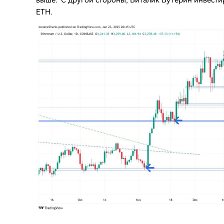
выше. С другой стороны, Виталик Бутерин инвестиро
ETH.