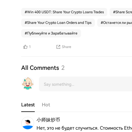
#
Win 400 USDT: Share Your Crypto Loans Trades
#
Share Scr
#
Share Your Crypto Loan Orders and Tips
#
Останется ли ры
#
Публикуйте и Зарабатывайте
1
Share
All Comments
2
Latest
Hot
小师妹炒币
Нет, это не будет случиться. Стоимость Et