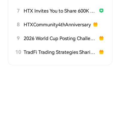
7
HTX Invites You to Share 600K USDT in Gift Packs
8
HTXCommunity4thAnniversary
9
2026 World Cup Posting Challenge on HTX Square
10
TradFi Trading Strategies Sharing Challenge