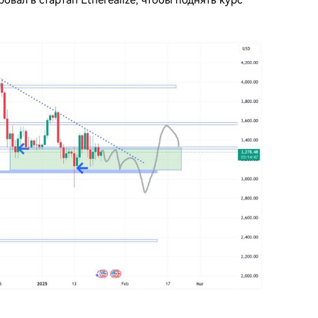
вал в стартап Etherealize, чтобы поднять курс