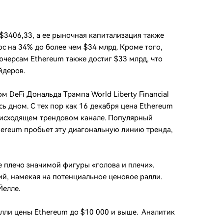
$3406,33, а ее рыночная капитализация также
с на 34% до более чем $34 млрд. Кроме того,
ючерсам Ethereum также достиг $33 млрд, что
йдеров.
 DeFi Дональда Трампа World Liberty Financial
ь дном. С тех пор как 16 декабря цена Ethereum
нисходящем трендовом канале. Популярный
hereum пробьет эту диагональную линию тренда,
е плечо значимой фигуры «голова и плечи».
ий, намекая на потенциальное ценовое ралли.
Йелле.
алли цены Ethereum до $10 000 и выше. Аналитик